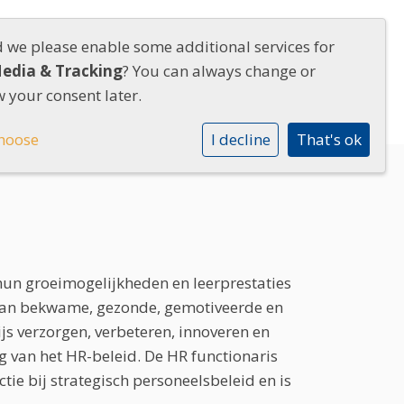
d we please enable some additional services for
RIUM
Media & Tracking
Contact
? You can always change or
 your consent later.
hoose
I decline
That's ok
hun groeimogelijkheden en leerprestaties
 van bekwame, gezonde, gemotiveerde en
 verzorgen, verbeteren, innoveren en
 van het HR-beleid. De HR functionaris
tie bij strategisch personeelsbeleid en is