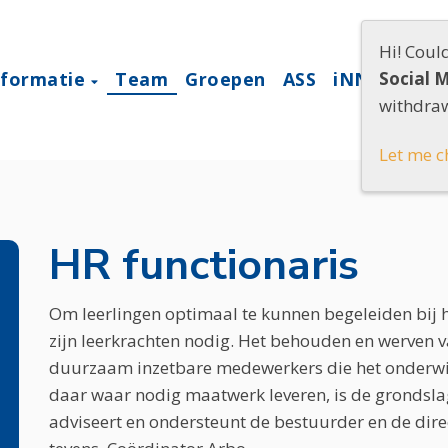
Hi! Coul
nformatie
Team
Groepen
ASS
iNNOVATO
Social 
withdraw
Let me c
HR functionaris
Om leerlingen optimaal te kunnen begeleiden bij 
zijn leerkrachten nodig. Het behouden en werven
duurzaam inzetbare medewerkers die het onderwijs
daar waar nodig maatwerk leveren, is de grondslag
adviseert en ondersteunt de bestuurder en de direc