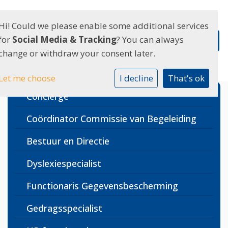
Hi! Could we please enable some additional services
for
Social Media & Tracking
? You can always
change or withdraw your consent later.
Let me choose
I decline
That's ok
Conciërge
Coördinator Commissie van Begeleiding
Bestuur en Directie
Dyslexiespecialist
Functionaris Gegevensbescherming
Gedragsspecialist