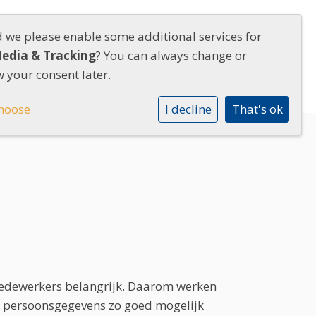
d we please enable some additional services for
RIUM
Media & Tracking
Contact
? You can always change or
 your consent later.
hoose
I decline
That's ok
medewerkers belangrijk. Daarom werken
t persoonsgegevens zo goed mogelijk