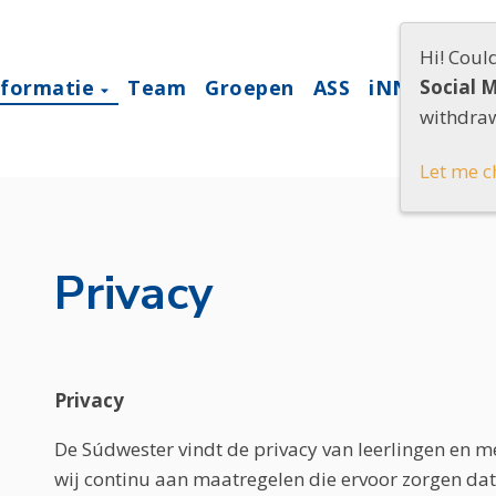
Hi! Coul
nformatie
Team
Groepen
ASS
iNNOVATO
Social 
withdraw
Let me c
Privacy
Privacy
De Súdwester vindt de privacy van leerlingen en 
wij continu aan maatregelen die ervoor zorgen da