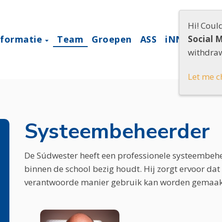
Hi! Coul
nformatie
Team
Groepen
ASS
iNNOVATO
Social 
withdraw
Let me c
Systeembeheerder
De Súdwester heeft een professionele systeembehe
binnen de school bezig houdt. Hij zorgt ervoor da
verantwoorde manier gebruik kan worden gemaakt