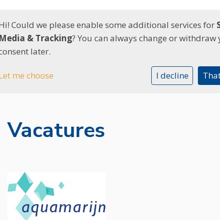
Hi! Could we please enable some additional services for
Media & Tracking
? You can always change or withdraw 
consent later.
Let me choose
I decline
That
Vacatures