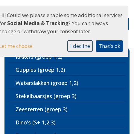
Hi! Could we please enable some additional services
for
Social Media & Tracking
? You can always
change or withdraw your consent later.
Let me choose
I decline
That's ok
Kikkers (groep 1,2)
Guppies (groep 1,2)
Waterslakken (groep 1,2)
Stekelbaarsjes (groep 3)
Zeesterren (groep 3)
Dino's (S+ 1,2,3)